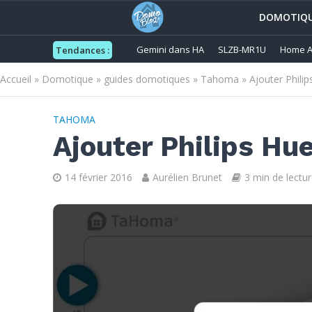
DOMOTIQ
Gemini dans HA
SLZB-MR1U
Home A
Tendances :
Accueil
»
Domotique
»
guides domotiques
»
Tahoma
»
Ajouter Phili
TAHOMA
Ajouter Philips Hu
14 février 2016
Aurélien Brunet
3 min de lectur