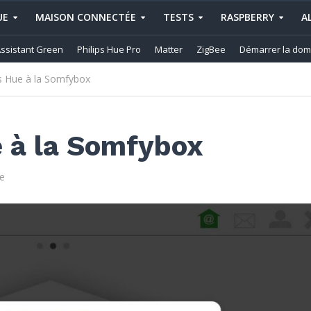
UE
MAISON CONNECTÉE
TESTS
RASPBERRY
A
ssistant Green
Philips Hue Pro
Matter
ZigBee
Démarrer la dom
ps Hue à la Somfybox
e à la Somfybox
e