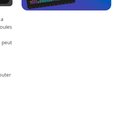
 a
poules
à
e peut
outer