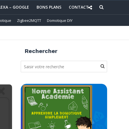
LEXA – GOOGLE
BONS PLANS
CONTACT
otique
Zigbee2MQTT
Domotique DIY
Rechercher