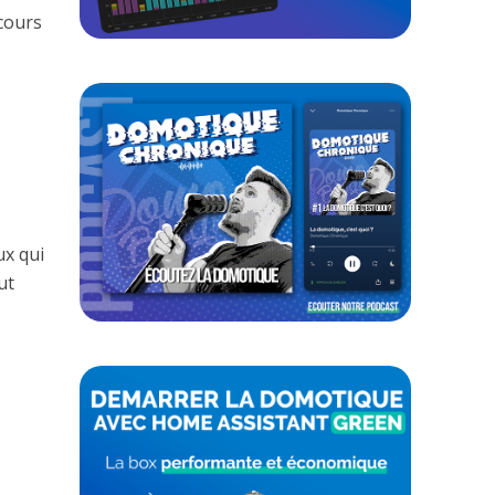
cours
ux qui
ut