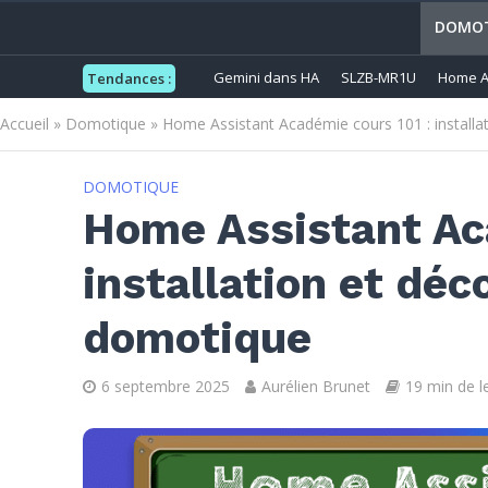
DOMOT
Gemini dans HA
SLZB-MR1U
Home A
Tendances :
Accueil
»
Domotique
»
Home Assistant Académie cours 101 : install
DOMOTIQUE
Home Assistant Ac
installation et dé
domotique
6 septembre 2025
Aurélien Brunet
19 min de l