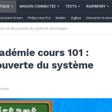
IQUE
MAISON CONNECTÉE
TESTS
RASPBERRY
ssistant Green
Philips Hue Pro
Matter
ZigBee
Démarrer la dom
ation et découverte du système domotique
adémie cours 101 :
couverte du système
ecture