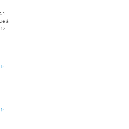
4 1
ue à
512
fr
fr