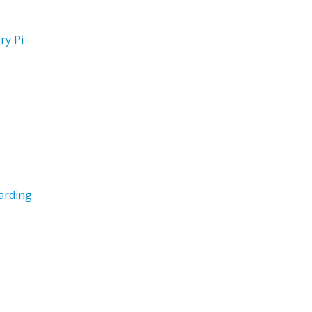
ry Pi
arding