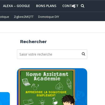
ALEXA – GOOGLE
BONS PLANS
CONTACT
otique
Zigbee2MQTT
Domotique DIY
Rechercher