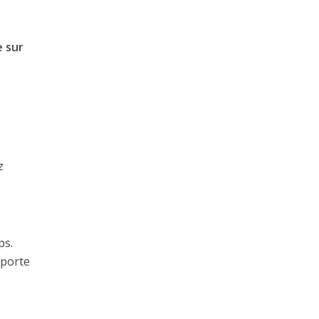
e sur
z
ps.
 porte