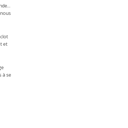
ande…
t nous
clot
t et
ge
s à se