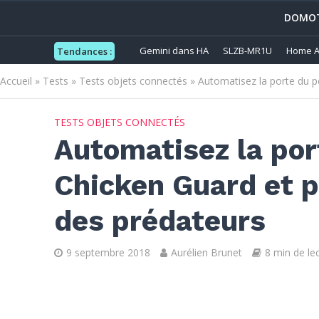
DOMOT
Gemini dans HA
SLZB-MR1U
Home A
Tendances :
Accueil
»
Tests
»
Tests objets connectés
»
Automatisez la porte du p
TESTS OBJETS CONNECTÉS
Automatisez la por
Chicken Guard et p
des prédateurs
9 septembre 2018
Aurélien Brunet
8 min de le