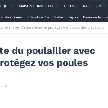
IQUE
MAISON CONNECTÉE
TESTS
RASPBERRY
ssistant Green
Philips Hue Pro
Matter
ZigBee
Démarrer la dom
oulailler avec Chicken Guard et protégez vos poules des prédateurs
te du poulailler avec
rotégez vos poules
cture