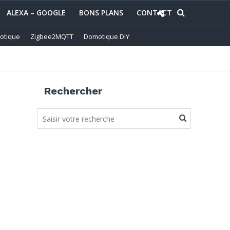
ALEXA – GOOGLE
BONS PLANS
CONTACT
otique
Zigbee2MQTT
Domotique DIY
Rechercher