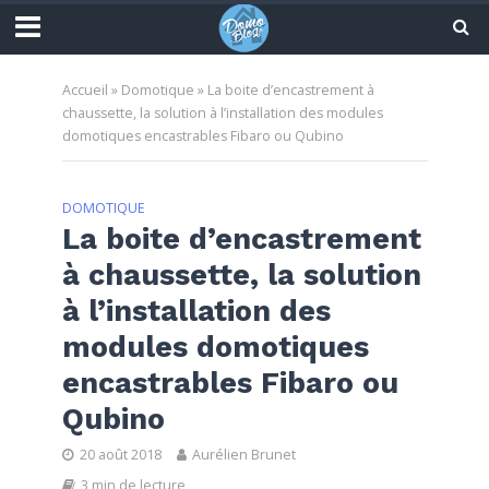
Accueil
»
Domotique
»
La boite d’encastrement à
chaussette, la solution à l’installation des modules
domotiques encastrables Fibaro ou Qubino
DOMOTIQUE
La boite d’encastrement
à chaussette, la solution
à l’installation des
modules domotiques
encastrables Fibaro ou
Qubino
20 août 2018
Aurélien Brunet
3 min de lecture