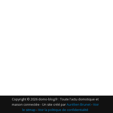
Copyright © 2026 domo-blog.fr : Toute l'actu domotique et
maison connectée - Un site créé par
Aurélien Brunet
-
Voir
le sitmap
-
Voir la politique de confidentialité