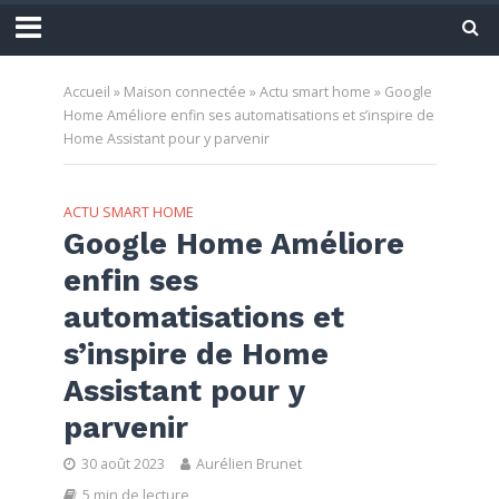
Accueil
»
Maison connectée
»
Actu smart home
»
Google
Home Améliore enfin ses automatisations et s’inspire de
Home Assistant pour y parvenir
ACTU SMART HOME
Google Home Améliore
enfin ses
automatisations et
s’inspire de Home
Assistant pour y
parvenir
30 août 2023
Aurélien Brunet
5 min de lecture