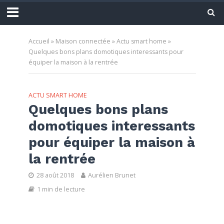
Accueil
»
Maison connectée
»
Actu smart home
»
Quelques bons plans domotiques interessants pour
équiper la maison à la rentrée
ACTU SMART HOME
Quelques bons plans
domotiques interessants
pour équiper la maison à
la rentrée
28 août 2018
Aurélien Brunet
1 min de lecture