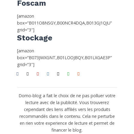
Foscam
[amazon
box=”B011O8NSGY,B00NCR4DQA,B013GJ1QJU”
grid=”3″]
Stockage
[amazon
box=”B073JWXGNT,B01LOOJBQY,B01LXGAE3P”
grid=”3″]
Domo-blog a fait le choix de ne pas polluer votre
lecture avec de la publicité. Vous trouverez
cependant des liens affiliés vers les produits
recommandés dans le contenu. Cela ne perturbe
en rien votre experience de lecture et permet de
financer le blog.