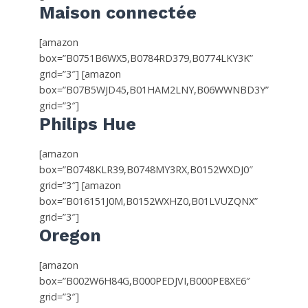
Maison connectée
[amazon
box=”B0751B6WX5,B0784RD379,B0774LKY3K”
grid=”3″] [amazon
box=”B07B5WJD45,B01HAM2LNY,B06WWNBD3Y”
grid=”3″]
Philips Hue
[amazon
box=”B0748KLR39,B0748MY3RX,B0152WXDJ0″
grid=”3″] [amazon
box=”B016151J0M,B0152WXHZ0,B01LVUZQNX”
grid=”3″]
Oregon
[amazon
box=”B002W6H84G,B000PEDJVI,B000PE8XE6″
grid=”3″]