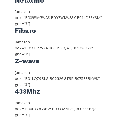
Netatmo
[amazon
box=”B0098MGWA8,B00GWKW8SY,B01LD3SY3M”
grid=”3″]
Fibaro
[amazon
box=”B01CPR7VX4,B00HSICQ4U,B012X0I8JY”
grid=”3″]
Z-wave
[amazon
box=”B01LQZ9BLG,B07G2GGT3R,B075FFBKW8″
grid=”3″]
433Mhz
[amazon
box=”B00HW3G9BW,B0033ZNF8S,B0033ZP2J8″
grid=”3″]