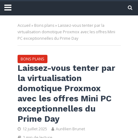
Accueil
»
Bons plans
»
Laissez-vous tenter par la
virtualisation domotique Proxmox avec les offres Mini
PC exceptionnelles du Prime Day
BONS PLANS
Laissez-vous tenter par
la virtualisation
domotique Proxmox
avec les offres Mini PC
exceptionnelles du
Prime Day
12 juillet 2025
Aurélien Brunet
2 min de lecture