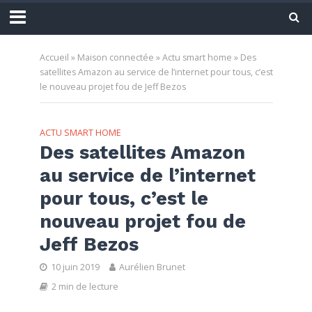
Accueil
»
Maison connectée
»
Actu smart home
»
Des
satellites Amazon au service de l’internet pour tous, c’est
le nouveau projet fou de Jeff Bezos
ACTU SMART HOME
Des satellites Amazon
au service de l’internet
pour tous, c’est le
nouveau projet fou de
Jeff Bezos
10 juin 2019
Aurélien Brunet
2 min de lecture