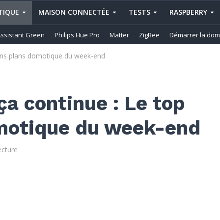
IQUE
MAISON CONNECTÉE
TESTS
RASPBERRY
ssistant Green
Philips Hue Pro
Matter
ZigBee
Démarrer la dom
bons plans domotique du week-end
ça continue : Le top
motique du week-end
ecture