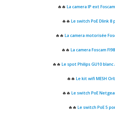
🔥🔥
La camera IP ext Foscam
🔥🔥
Le switch PoE Dlink 8 
🔥🔥
La camera motorisée Fo
🔥🔥
La camera Foscam FI9
🔥🔥
Le spot Philips GU10 blan
🔥🔥
Le kit wifi MESH Orb
🔥🔥
Le switch PoE Netgea
🔥🔥
Le switch PoE 5 po