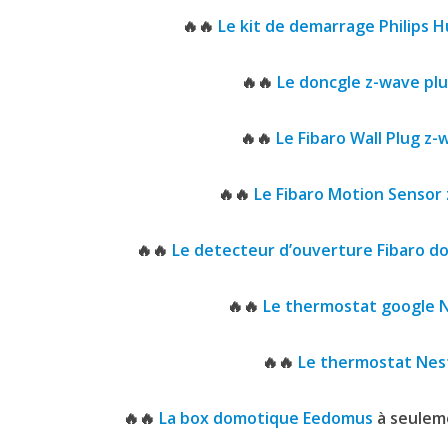
🔥🔥
Le kit de demarrage Philips 
🔥🔥
Le doncgle z-wave pl
🔥🔥
Le Fibaro Wall Plug z-
🔥🔥
Le Fibaro Motion Sensor
🔥🔥
Le detecteur d’ouverture Fibaro d
🔥🔥
Le thermostat google N
🔥🔥
Le thermostat Nes
🔥🔥
La box domotique Eedomus
à seuleme