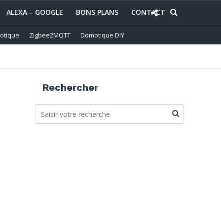
ALEXA – GOOGLE
BONS PLANS
CONTACT
otique
Zigbee2MQTT
Domotique DIY
Rechercher