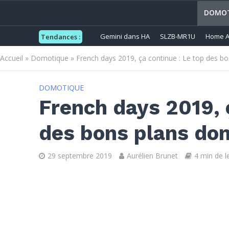
DOMOT
Gemini dans HA
SLZB-MR1U
Home A
Tendances :
Accueil
»
Domotique
»
French days 2019, ça continue : Le top des 
DOMOTIQUE
French days 2019, 
des bons plans do
29 septembre 2019
Aurélien Brunet
4 min de l