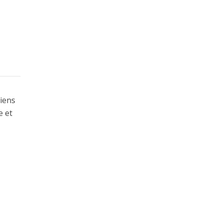
liens
e et