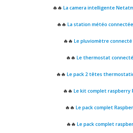
🔥🔥
La camera intelligente Netat
🔥
🔥
La station météo connecté
🔥
🔥
Le pluviomètre connect
🔥
🔥
Le thermostat connect
🔥
🔥
Le pack 2 têtes thermostat
🔥
🔥
Le kit complet raspberry P
🔥
🔥
Le pack complet Raspber
🔥
🔥
Le pack complet raspberr