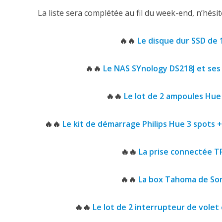
La liste sera complétée au fil du week-end, n’hési
🔥🔥
Le disque dur SSD de
🔥🔥
Le NAS SYnology DS218J et ses
🔥🔥
Le lot de 2 ampoules Hue
🔥🔥
Le kit de démarrage Philips Hue 3 spots
🔥🔥
La prise connectée T
🔥🔥
La box Tahoma de So
🔥🔥
Le lot de 2 interrupteur de vole