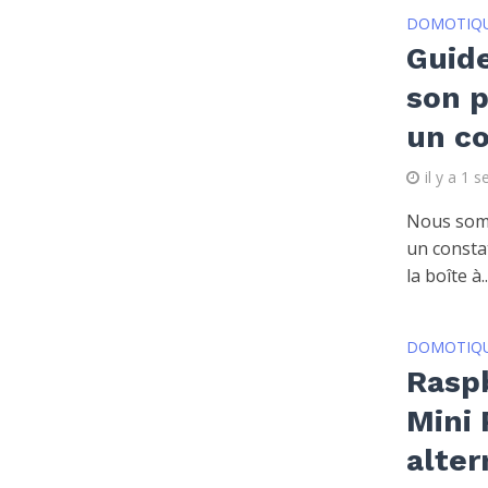
DOMOTIQ
Guid
son p
un co
il y a 1 
Nous som
un consta
la boîte à..
DOMOTIQ
Raspb
Mini 
alter