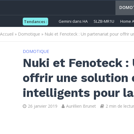
DOMOT
Gemini dans HA
SLZB-MR1U
Home A
Tendances :
Accueil
»
Domotique
»
Nuki et Fenoteck : Un partenariat pour offrir 
DOMOTIQUE
Nuki et Fenoteck :
offrir une solutio
intelligents pour l
26 janvier 2019
Aurélien Brunet
2 min de lectu