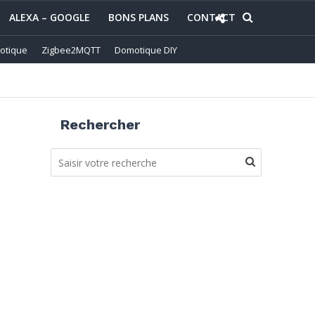
ALEXA – GOOGLE
BONS PLANS
CONTACT
otique
Zigbee2MQTT
Domotique DIY
Rechercher