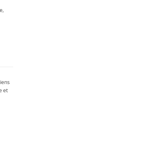
e,
liens
e et