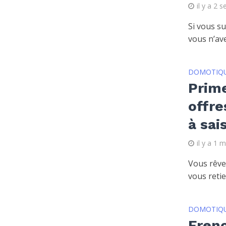
il y a 2 
Si vous s
vous n’ave
DOMOTIQ
Prime
offr
à sais
il y a 1 
Vous rêvez
vous retie
DOMOTIQ
Frenc