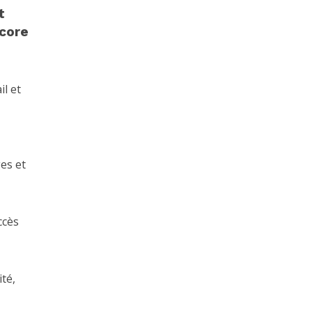
t
ncore
l et
ges et
accès
té,