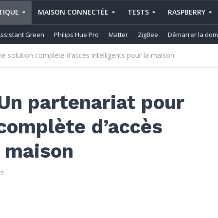
IQUE
MAISON CONNECTÉE
TESTS
RASPBERRY
ssistant Green
Philips Hue Pro
Matter
ZigBee
Démarrer la dom
une solution complète d’accès intelligents pour la maison
 Un partenariat pour
n complète d’accès
a maison
re