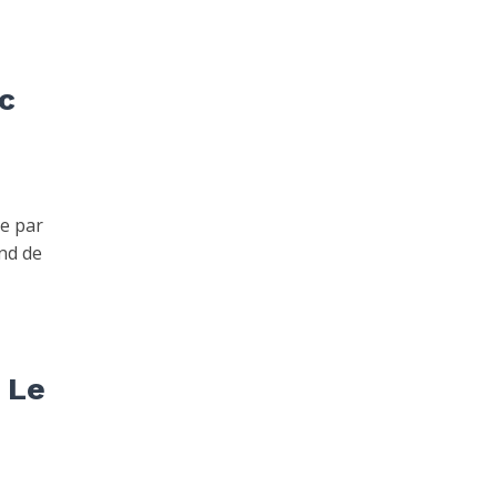
c
e par
ond de
 Le