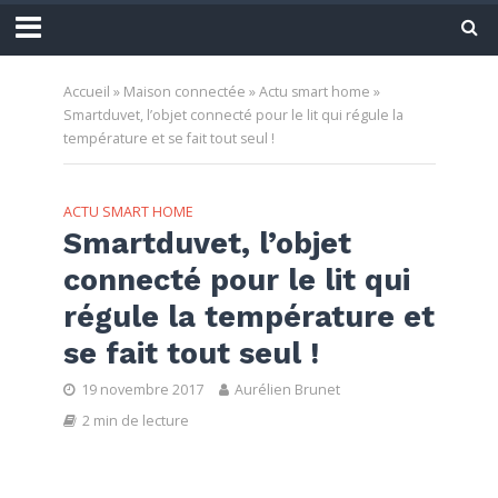
Accueil
»
Maison connectée
»
Actu smart home
»
Smartduvet, l’objet connecté pour le lit qui régule la
température et se fait tout seul !
ACTU SMART HOME
Smartduvet, l’objet
connecté pour le lit qui
régule la température et
se fait tout seul !
19 novembre 2017
Aurélien Brunet
2 min de lecture