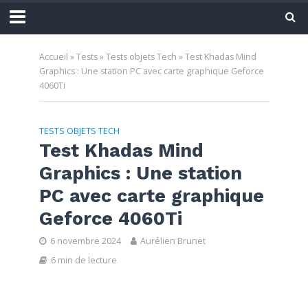
Accueil
»
Tests
»
Tests objets Tech
»
Test Khadas Mind
Graphics : Une station PC avec carte graphique Geforce
4060Ti
TESTS OBJETS TECH
Test Khadas Mind
Graphics : Une station
PC avec carte graphique
Geforce 4060Ti
6 novembre 2024
Aurélien Brunet
6 min de lecture