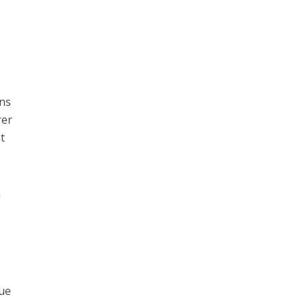
ns
rer
t
a
que