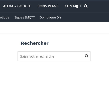
ALEXA – GOOGLE
BONS PLANS
CONTACT
otique
Zigbee2MQTT
Domotique DIY
Rechercher