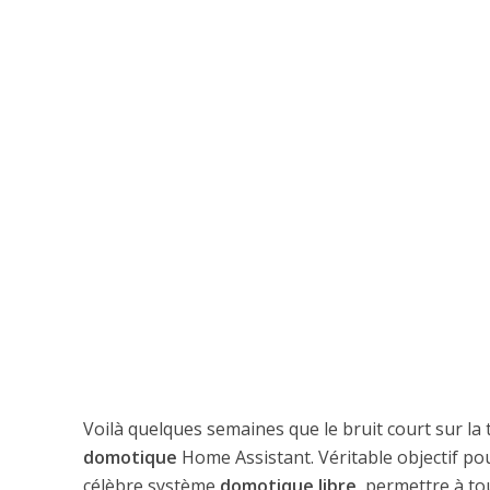
Voilà quelques semaines que le bruit court sur la t
domotique
Home Assistant. Véritable objectif p
célèbre système
domotique libre
, permettre à to