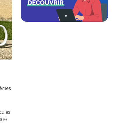
stèmes
cules
 80%