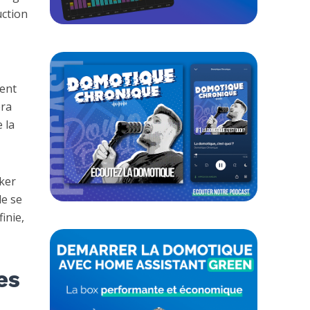
uction
ment
era
 la
ker
le se
inie,
es