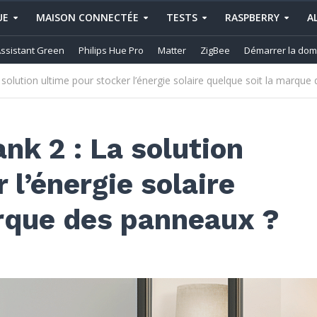
UE
MAISON CONNECTÉE
TESTS
RASPBERRY
A
ssistant Green
Philips Hue Pro
Matter
ZigBee
Démarrer la dom
 solution ultime pour stocker l’énergie solaire quelque soit la marque
nk 2 : La solution
 l’énergie solaire
arque des panneaux ?