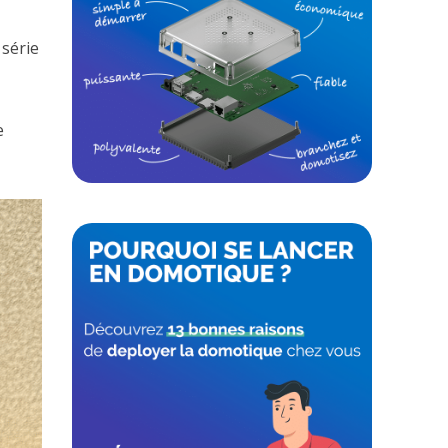
 série
e