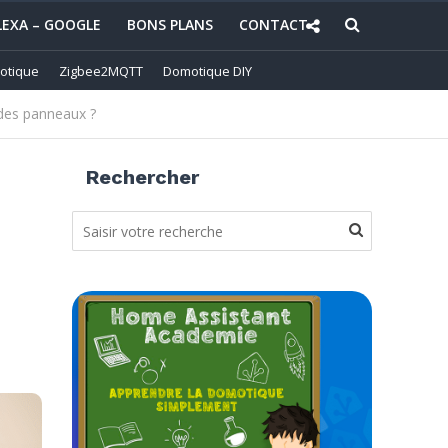
LEXA – GOOGLE
BONS PLANS
CONTACT
otique
Zigbee2MQTT
Domotique DIY
 des panneaux ?
Rechercher