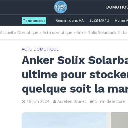
DOMOTIQ
Gemini dans HA
SLZB-MR1U
Home A
Tendances :
Accueil
»
Domotique
»
Actu domotique
»
Anker Solix Solarbank 2 : La
ACTU DOMOTIQUE
Anker Solix Solarba
ultime pour stocker
quelque soit la m
16 juin 2024
Aurélien Brunet
5 min de lecture