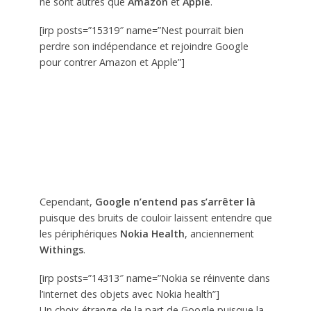
ne sont autres que
Amazon
et
Apple
.
[irp posts=”15319″ name=”Nest pourrait bien
perdre son indépendance et rejoindre Google
pour contrer Amazon et Apple”]
Cependant,
Google n’entend pas s’arrêter là
puisque des bruits de couloir laissent entendre que
les périphériques
Nokia Health
, anciennement
Withings
.
[irp posts=”14313″ name=”Nokia se réinvente dans
l’internet des objets avec Nokia health”]
Un choix étrange de la part de Google puisque la