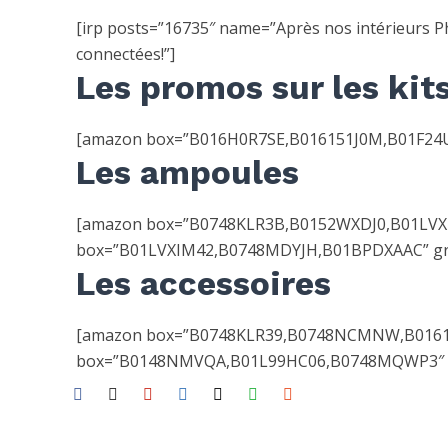
[irp posts=”16735″ name=”Après nos intérieurs Ph
connectées!”]
Les promos sur les kit
[amazon box=”B016H0R7SE,B016151J0M,B01F24UI
Les ampoules
[amazon box=”B0748KLR3B,B0152WXDJ0,B01LVXIM
box=”B01LVXIM42,B0748MDYJH,B01BPDXAAC” gri
Les accessoires
[amazon box=”B0748KLR39,B0748NCMNW,B016151
box=”B0148NMVQA,B01L99HC06,B0748MQWP3″ g