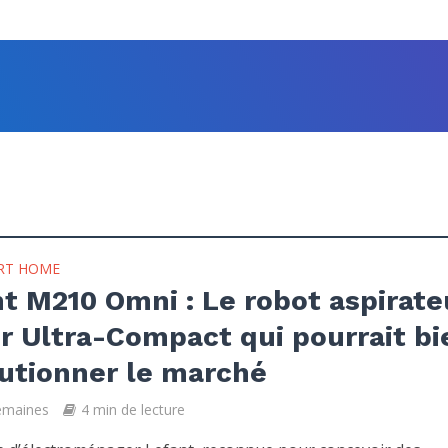
RT HOME
t M210 Omni : Le robot aspirate
r Ultra-Compact qui pourrait bi
utionner le marché
semaines
4 min de lecture