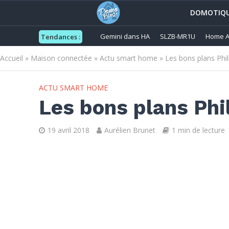
DOMOTIQ
Gemini dans HA
SLZB-MR1U
Home A
Tendances :
Accueil
»
Maison connectée
»
Actu smart home
»
Les bons plans Ph
ACTU SMART HOME
Les bons plans Ph
19 avril 2018
Aurélien Brunet
1 min de lecture