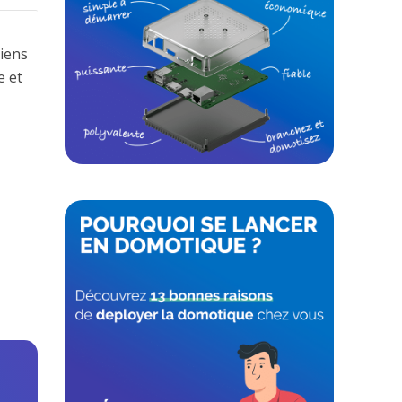
liens
e et