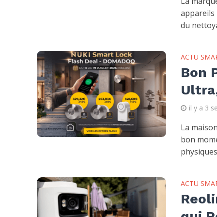
La marque
appareils
du nettoya
ACTU SMA
Bon P
Ultra
il y a 3 
La maison 
bon momen
physiques.
ACTU SMA
Reoli
qui R