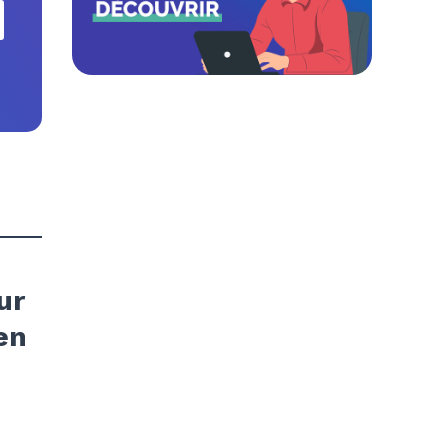
ur
en