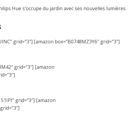
ilips Hue s’occupe du jardin avec ses nouvelles lumières
s
NC” grid=”3″] [amazon box=”B0748MZ3Y6″ grid=”3″]
42″ grid=”3″] [amazon
d=”3″]
IPI” grid=”3″] [amazon
rid=”3″]