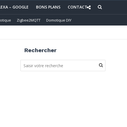
LEXA – GOOGLE
BONS PLANS
CONTACT
otique
Zigbee2MQTT
Domotique DIY
Rechercher