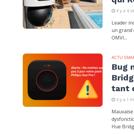
il y a 4 
Leader inc
un grand 
OMVI...
ACTU SMA
Bug m
Bridg
tant 
il y a 1 
Mauvaise 
dysfoncti
Hue Bridge