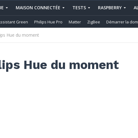
UE
MAISON CONNECTÉE
TESTS
RASPBERRY
A
ssistant Green
Philips Hue Pro
Matter
ZigBee
Démarrer la dom
ilips Hue du moment
ilips Hue du moment