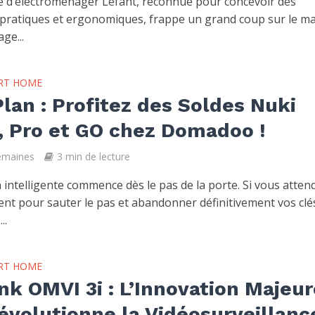
 d’électroménager Lefant, reconnue pour concevoir des
 pratiques et ergonomiques, frappe un grand coup sur le m
ge...
RT HOME
lan : Profitez des Soldes Nuki
, Pro et GO chez Domadoo !
semaines
3 min de lecture
intelligente commence dès le pas de la porte. Si vous attend
t pour sauter le pas et abandonner définitivement vos clé
..
RT HOME
nk OMVI 3i : L’Innovation Majeur
évolutionne la Vidéosurveillanc