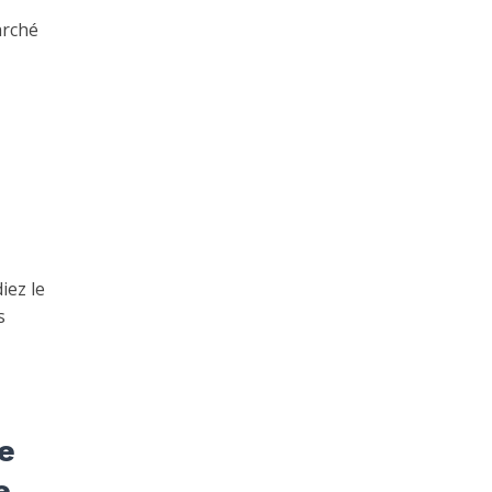
arché
iez le
s
e
e