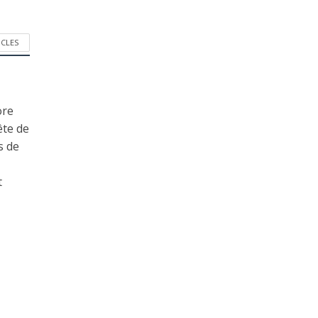
ICLES
ore
ête de
s de
t