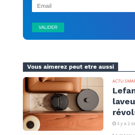
Vous aimerez peut etre aussi
ACTU SMA
Lefan
laveu
révol
il y a 2 