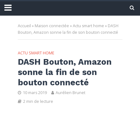
Accueil
»
Maison connectée
»
Actu smart home
»
DASH
Bouton, Amazon sonne la fin de son bouton connecté
ACTU SMART HOME
DASH Bouton, Amazon
sonne la fin de son
bouton connecté
10 mars 2019
Aurélien Brunet
2 min de lecture