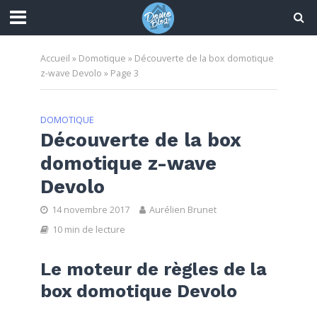
Accueil
»
Domotique
»
Découverte de la box domotique
z-wave Devolo
»
Page 3
DOMOTIQUE
Découverte de la box
domotique z-wave
Devolo
14 novembre 2017
Aurélien Brunet
10 min de lecture
Le moteur de règles de la
box domotique Devolo