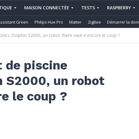
IQUE
MAISON CONNECTÉE
TESTS
RASPBERRY
ssistant Green
Philips Hue Pro
Matter
ZigBee
Démarrer la dom
onics Dolphin S2000, un robot filaire vaut-il encore le coup ?
t de piscine
n S2000, un robot
re le coup ?