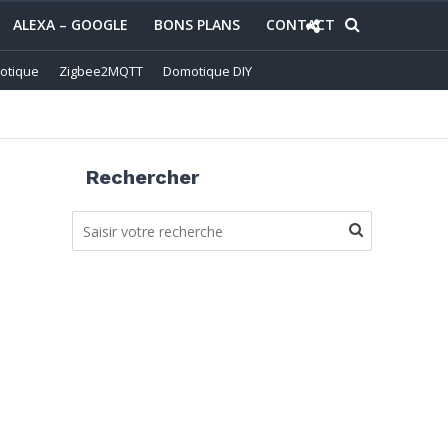
ALEXA – GOOGLE
BONS PLANS
CONTACT
otique
Zigbee2MQTT
Domotique DIY
Rechercher