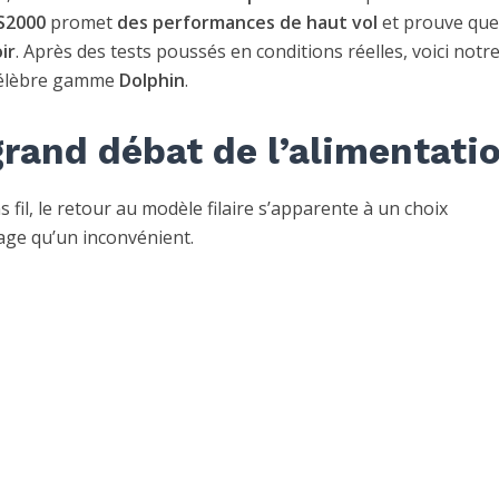
S2000
promet
des performances de haut vol
et prouve qu
ir
. Après des tests poussés en conditions réelles, voici notr
 célèbre gamme
Dolphin
.
e grand débat de l’alimentati
fil, le retour au modèle filaire s’apparente à un choix
ntage qu’un inconvénient.