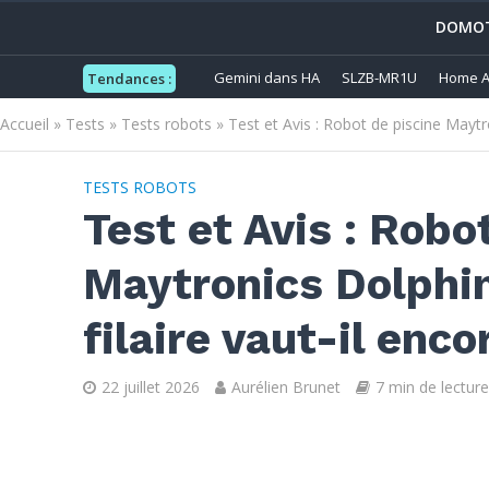
DOMOT
Gemini dans HA
SLZB-MR1U
Home A
Tendances :
Accueil
»
Tests
»
Tests robots
»
Test et Avis : Robot de piscine Maytr
TESTS ROBOTS
Test et Avis : Robo
Maytronics Dolphi
filaire vaut-il enco
22 juillet 2026
Aurélien Brunet
7 min de lecture