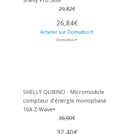
Shelly Pro 3EM
29,82€
26,84€
Acheter sur Domadoo.fr
Domadoo.fr
SHELLY QUBINO - Micromodule
compteur d'énergie monophasé
16A Z-Wave+
36,00€
32,40€