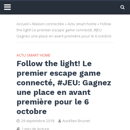
Accueil
»
Maison connectée
»
Actu smart home
»
Follow
the light! Le premier escape game connecté, #JEU:
Gagnez une place en avant première pour le 6 octobre
ACTU SMART HOME
Follow the light! Le
premier escape game
connecté, #JEU: Gagnez
une place en avant
première pour le 6
octobre
29 septembre 2018
Aurélien Brunet
1 min de lecture