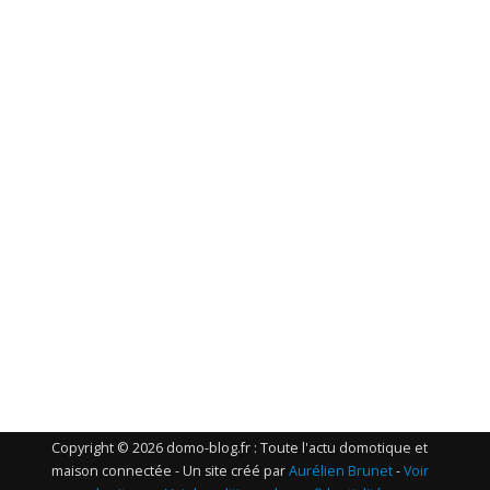
Copyright © 2026 domo-blog.fr : Toute l'actu domotique et
maison connectée - Un site créé par
Aurélien Brunet
-
Voir