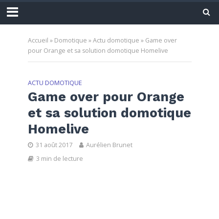
Accueil
»
Domotique
»
Actu domotique
»
Game over
pour Orange et sa solution domotique Homelive
ACTU DOMOTIQUE
Game over pour Orange
et sa solution domotique
Homelive
31 août 2017
Aurélien Brunet
3 min de lecture