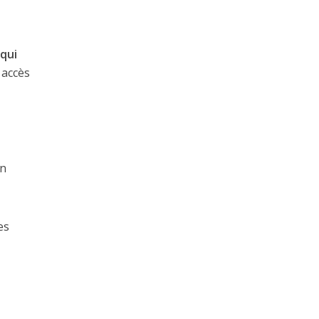
qui
 accès
en
es