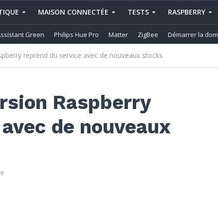
IQUE
MAISON CONNECTÉE
TESTS
RASPBERRY
ssistant Green
Philips Hue Pro
Matter
ZigBee
Démarrer la dom
pberry reprend du service avec de nouveaux stocks
rsion Raspberry
 avec de nouveaux
re