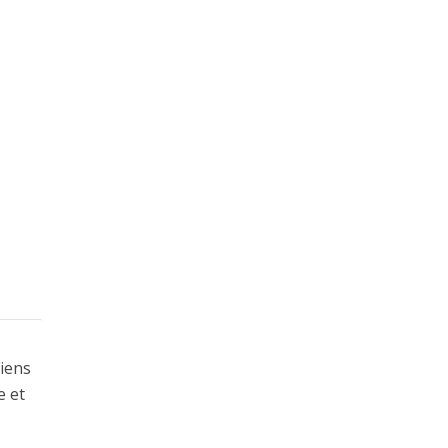
liens
e et