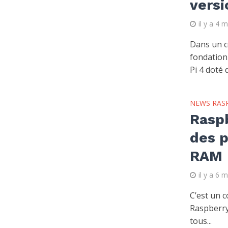
versi
il y a 4 
Dans un c
fondation
Pi 4 doté d
NEWS RAS
Raspb
des p
RAM
il y a 6 
C’est un 
Raspberry
tous...