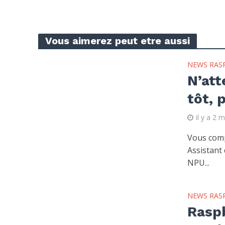
Vous aimerez peut etre aussi
NEWS RAS
N’att
tôt, 
il y a 2 
Vous comp
Assistant
NPU...
NEWS RAS
Raspb