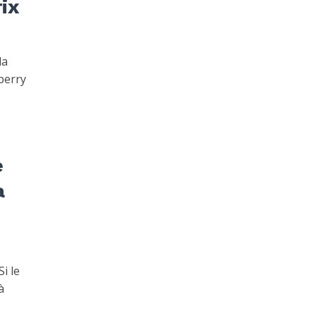
ix
la
berry
e
a
i le
à