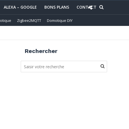
ALEXA – GOOGLE
BONS PLANS
CONTACT
otique
Zigbee2MQTT
Domotique DIY
Rechercher