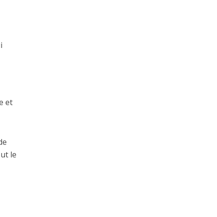
i
e et
de
ut le