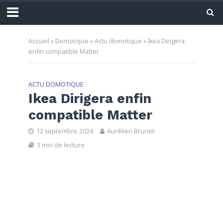
Accueil
»
Domotique
»
Actu domotique
»
Ikea Dirigera
enfin compatible Matter
ACTU DOMOTIQUE
Ikea Dirigera enfin
compatible Matter
12 septembre 2024
Aurélien Brunet
3 min de lecture