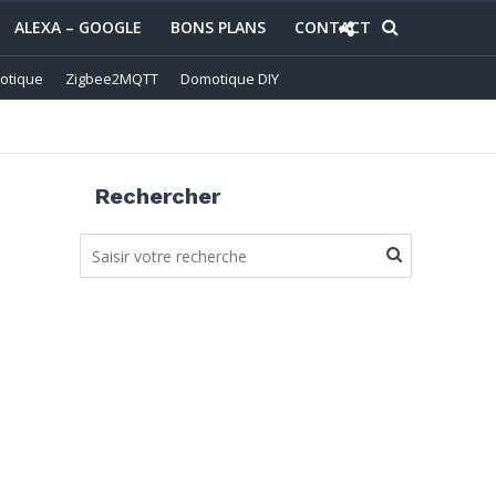
ALEXA – GOOGLE
BONS PLANS
CONTACT
otique
Zigbee2MQTT
Domotique DIY
Rechercher