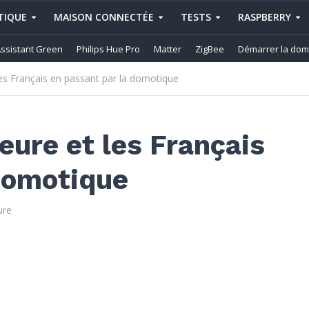
IQUE
MAISON CONNECTÉE
TESTS
RASPBERRY
ssistant Green
Philips Hue Pro
Matter
ZigBee
Démarrer la dom
es Français en passant par la domotique
ure et les Français
domotique
ure