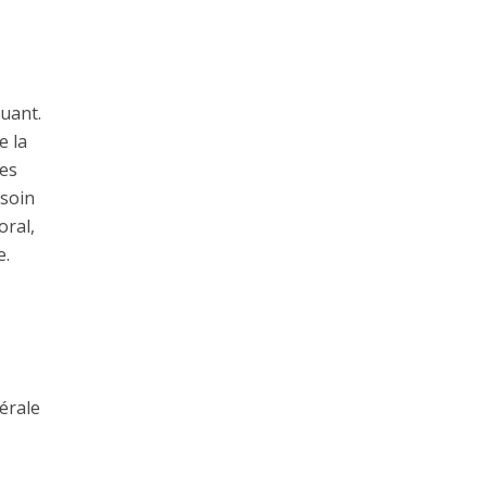
luant.
e la
des
esoin
oral,
e.
érale