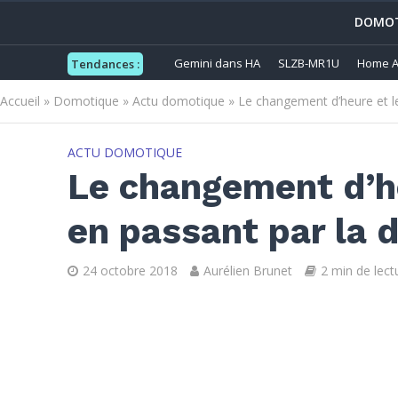
DOMOT
Gemini dans HA
SLZB-MR1U
Home A
Tendances :
Accueil
»
Domotique
»
Actu domotique
»
Le changement d’heure et l
ACTU DOMOTIQUE
Le changement d’he
en passant par la 
24 octobre 2018
Aurélien Brunet
2 min de lect