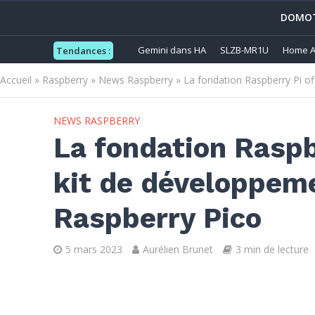
DOMOT
Gemini dans HA
SLZB-MR1U
Home A
Tendances :
Accueil
»
Raspberry
»
News Raspberry
»
La fondation Raspberry Pi of
NEWS RASPBERRY
La fondation Raspbe
kit de développem
Raspberry Pico
5 mars 2023
Aurélien Brunet
3 min de lecture