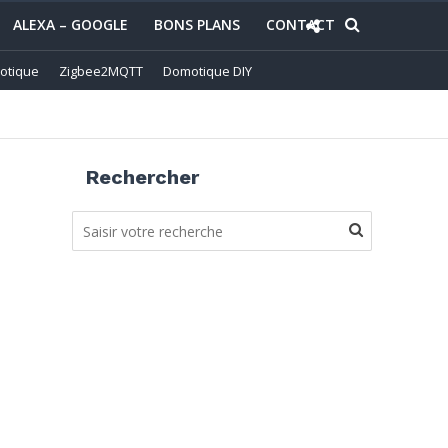
ALEXA – GOOGLE
BONS PLANS
CONTACT
otique
Zigbee2MQTT
Domotique DIY
Rechercher