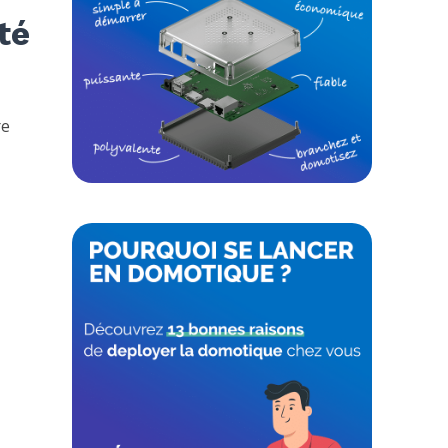
té
re