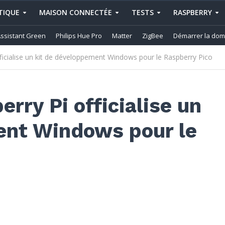
IQUE
MAISON CONNECTÉE
TESTS
RASPBERRY
ssistant Green
Philips Hue Pro
Matter
ZigBee
Démarrer la dom
ficialise un kit de développement Windows pour le Raspberry Pico
rry Pi officialise un
ent Windows pour le