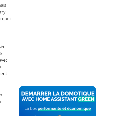
mais
rry
urquoi
sée
e
avec
u
ment
n
n