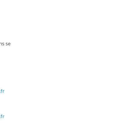
ns se
fr
fr