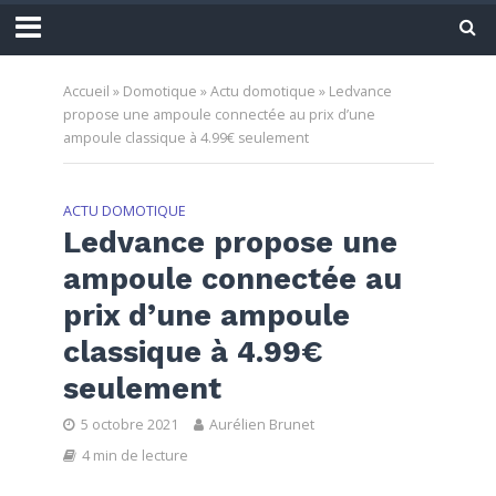
Accueil
»
Domotique
»
Actu domotique
»
Ledvance
propose une ampoule connectée au prix d’une
ampoule classique à 4.99€ seulement
ACTU DOMOTIQUE
Ledvance propose une
ampoule connectée au
prix d’une ampoule
classique à 4.99€
seulement
5 octobre 2021
Aurélien Brunet
4 min de lecture