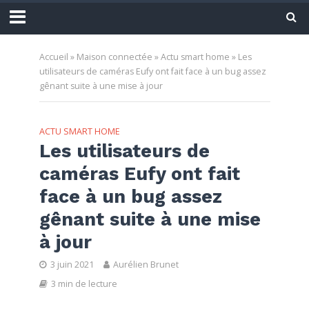
Accueil
»
Maison connectée
»
Actu smart home
»
Les
utilisateurs de caméras Eufy ont fait face à un bug assez
gênant suite à une mise à jour
ACTU SMART HOME
Les utilisateurs de
caméras Eufy ont fait
face à un bug assez
gênant suite à une mise
à jour
3 juin 2021
Aurélien Brunet
3 min de lecture