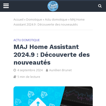
Accueil
»
Domotique
»
Actu domotique
»
MAJ Home
Assistant 2024.9 : Découverte des nouveautés
ACTU DOMOTIQUE
MAJ Home Assistant
2024.9 : Découverte des
nouveautés
4 septembre 2024
Aurélien Brunet
5 min de lecture