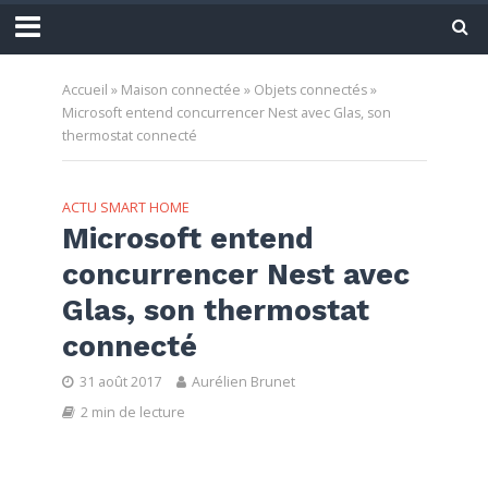
Accueil
»
Maison connectée
»
Objets connectés
»
Microsoft entend concurrencer Nest avec Glas, son
thermostat connecté
ACTU SMART HOME
Microsoft entend
concurrencer Nest avec
Glas, son thermostat
connecté
31 août 2017
Aurélien Brunet
2 min de lecture