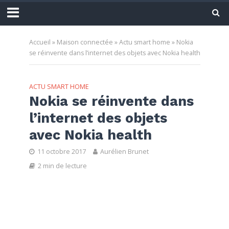
Accueil
»
Maison connectée
»
Actu smart home
»
Nokia
se réinvente dans l’internet des objets avec Nokia health
ACTU SMART HOME
Nokia se réinvente dans
l’internet des objets
avec Nokia health
11 octobre 2017
Aurélien Brunet
2 min de lecture