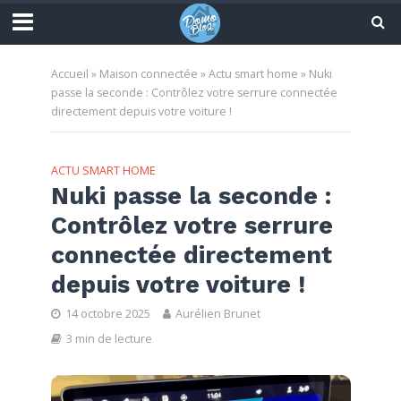
Accueil
»
Maison connectée
»
Actu smart home
»
Nuki
passe la seconde : Contrôlez votre serrure connectée
directement depuis votre voiture !
ACTU SMART HOME
Nuki passe la seconde :
Contrôlez votre serrure
connectée directement
depuis votre voiture !
14 octobre 2025
Aurélien Brunet
3 min de lecture