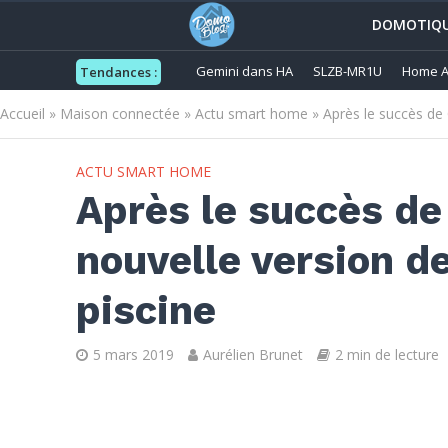
DOMOTIQ
Gemini dans HA
SLZB-MR1U
Home A
Tendances :
Accueil
»
Maison connectée
»
Actu smart home
»
Après le succès de
ACTU SMART HOME
Après le succès de
nouvelle version d
piscine
5 mars 2019
Aurélien Brunet
2 min de lecture