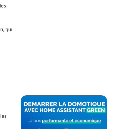
des
n
, qui
les