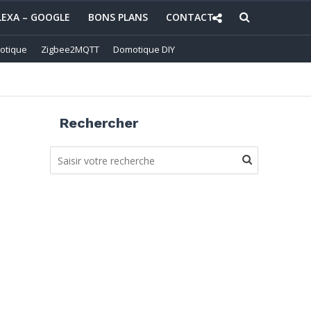
LEXA – GOOGLE
BONS PLANS
CONTACT
otique
Zigbee2MQTT
Domotique DIY
Rechercher