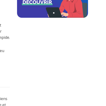
t
r
mpide.
peu
liens
e et