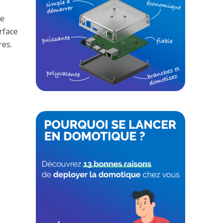
de
rface
res.