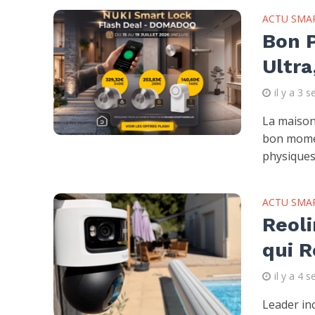
ACTU SMA
Bon P
Ultra
il y a 3 
La maison 
bon momen
physiques.
ACTU SMA
Reoli
qui R
il y a 4 
Leader inc