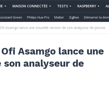
UE
MAISON CONNECTÉE
TESTS
RASPBERRY
A
ssistant Green
Philips Hue Pro
Matter
ZigBee
Démarrer la dom
 Ofi Asamgo lance une nouvelle version de son analyseur de piscine
 Ofi Asamgo lance une
e son analyseur de