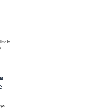
iez le
s
e
e
ppe