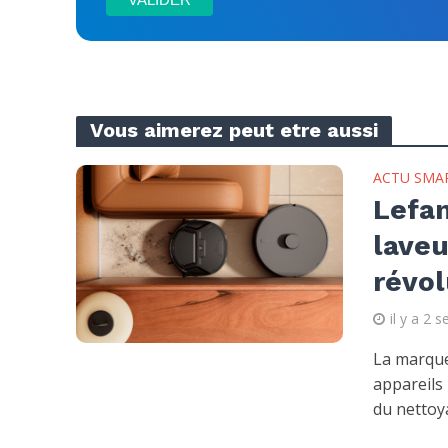
Vous aimerez peut etre aussi
ACTU SMA
Lefan
laveu
révol
il y a 2 
La marque
appareils
du nettoya