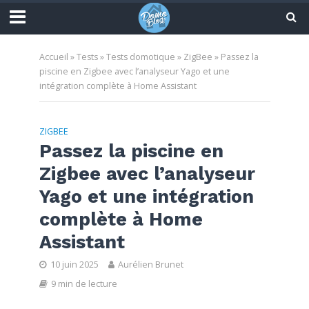
Accueil
»
Tests
»
Tests domotique
»
ZigBee
»
Passez la
piscine en Zigbee avec l’analyseur Yago et une
intégration complète à Home Assistant
ZIGBEE
Passez la piscine en
Zigbee avec l’analyseur
Yago et une intégration
complète à Home
Assistant
10 juin 2025
Aurélien Brunet
9 min de lecture