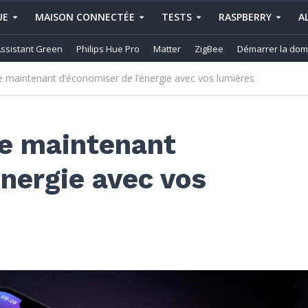
UE
MAISON CONNECTÉE
TESTS
RASPBERRY
A
ssistant Green
Philips Hue Pro
Matter
ZigBee
Démarrer la dom
e maintenant d’économiser de l’énergie avec vos lumières
se maintenant
énergie avec vos