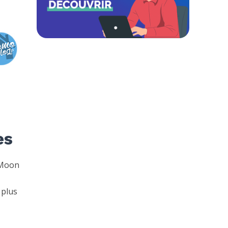
es
 Moon
 plus