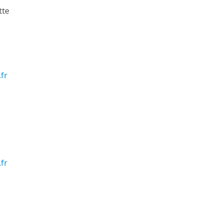
tte
fr
fr