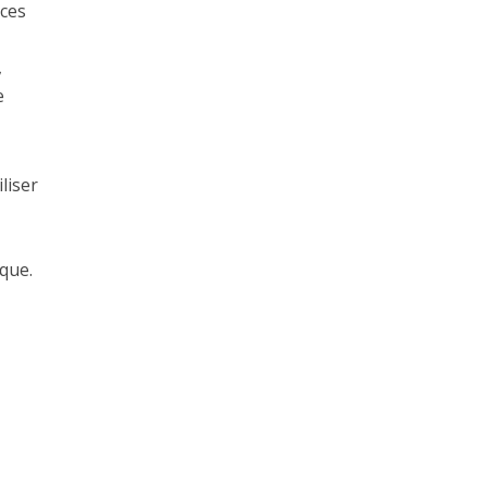
 ces
,
e
liser
que.