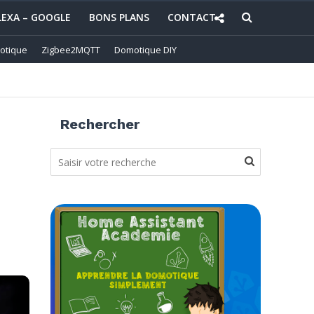
LEXA – GOOGLE
BONS PLANS
CONTACT
otique
Zigbee2MQTT
Domotique DIY
Rechercher