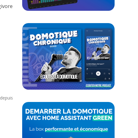
givore
 depuis