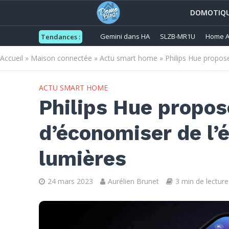
DOMOTIQ
Gemini dans HA
SLZB-MR1U
Home A
Tendances :
Accueil
»
Maison connectée
»
Actu smart home
»
Philips Hue propos
ACTU SMART HOME
Philips Hue propo
d’économiser de l’
lumières
24 mars 2023
Aurélien Brunet
3 min de lecture