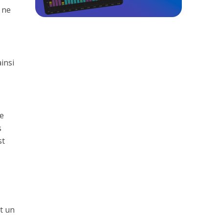
 ne
insi
e
s
st
t un