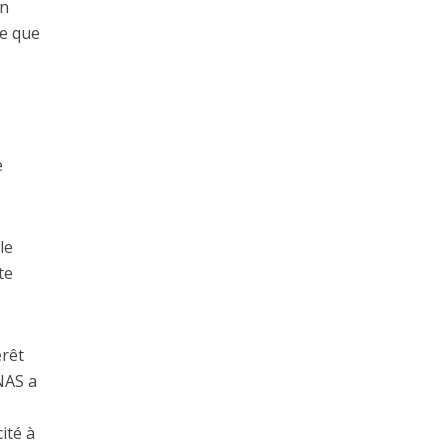
un
re que
e
le
te
érêt
NAS a
ité à