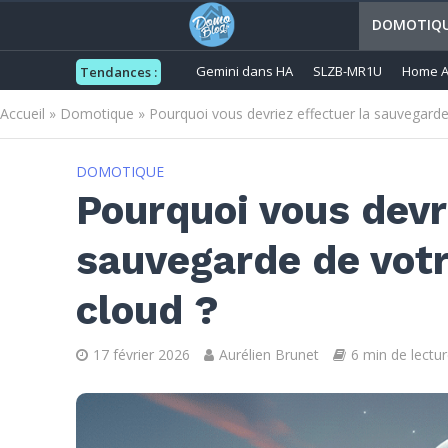
DOMOTIQ
Gemini dans HA
SLZB-MR1U
Home A
Tendances :
Accueil
»
Domotique
»
Pourquoi vous devriez effectuer la sauvegard
DOMOTIQUE
Pourquoi vous devri
sauvegarde de vot
cloud ?
17 février 2026
Aurélien Brunet
6 min de lectur