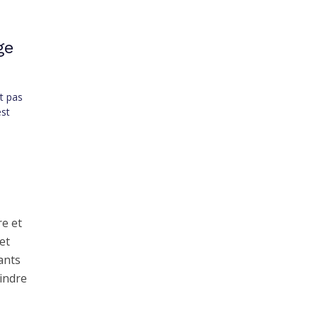
ge
t pas
est
re et
et
ants
indre