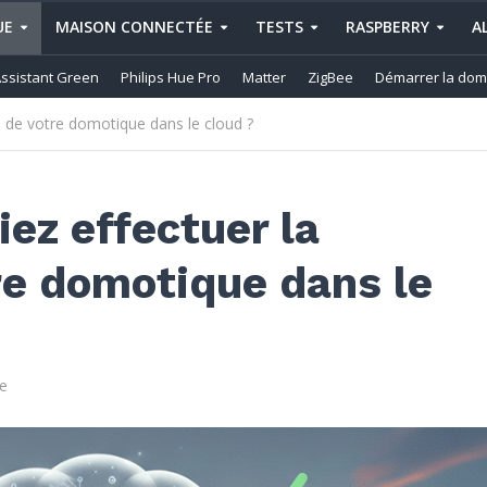
UE
MAISON CONNECTÉE
TESTS
RASPBERRY
A
ssistant Green
Philips Hue Pro
Matter
ZigBee
Démarrer la dom
e de votre domotique dans le cloud ?
ez effectuer la
re domotique dans le
e