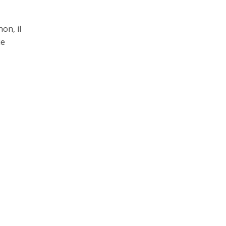
on, il
ie