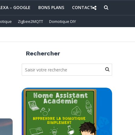
LEXA – GOOGLE
BONS PLANS
CONTACT
otique
Zigbee2MQTT
Domotique DIY
Rechercher