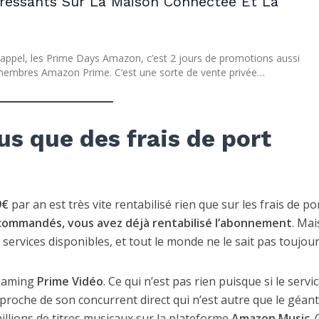
éressants Sur La Maison Connectée Et La
rappel, les Prime Days Amazon, c’est 2 jours de promotions aussi
 membres Amazon Prime. C’est une sorte de vente privée…
s que des frais de port
9€
par an est très vite rentabilisé rien que sur les frais de po
commandés, vous avez déjà rentabilisé l’abonnement
. Mai
services disponibles, et tout le monde ne le sait pas toujour
reaming
Prime Vidéo
. Ce qui n’est pas rien puisque si le servic
s proche de son concurrent direct qui n’est autre que le géant
illions de titres musicaux sur la plateforme
Amazon Music
. 