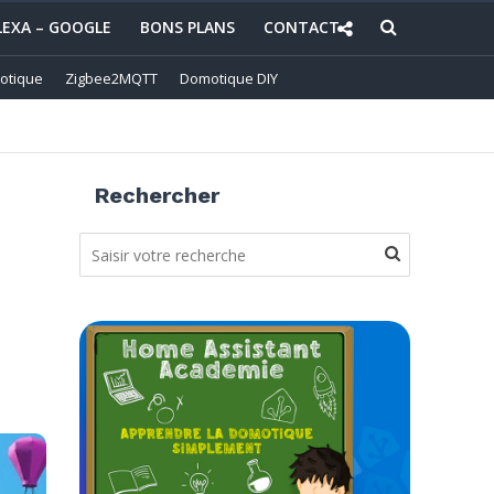
LEXA – GOOGLE
BONS PLANS
CONTACT
otique
Zigbee2MQTT
Domotique DIY
Rechercher