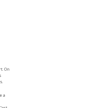
rt. On
s
s.
e a
C’est