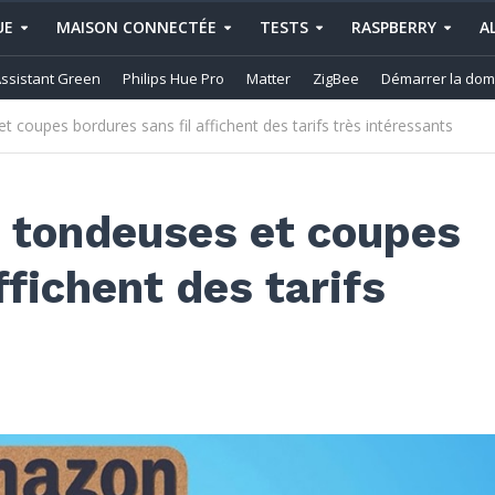
UE
MAISON CONNECTÉE
TESTS
RASPBERRY
A
ssistant Green
Philips Hue Pro
Matter
ZigBee
Démarrer la dom
 coupes bordures sans fil affichent des tarifs très intéressants
s tondeuses et coupes
ffichent des tarifs