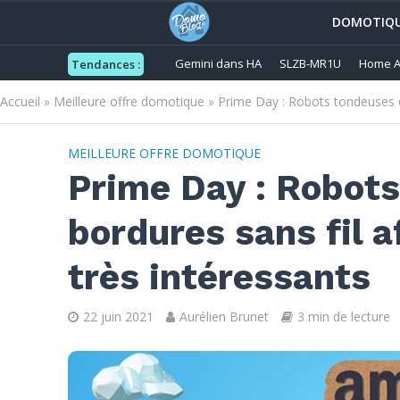
DOMOTIQ
Gemini dans HA
SLZB-MR1U
Home A
Tendances :
Accueil
»
Meilleure offre domotique
»
Prime Day : Robots tondeuses et
MEILLEURE OFFRE DOMOTIQUE
Prime Day : Robot
bordures sans fil a
très intéressants
22 juin 2021
Aurélien Brunet
3 min de lecture