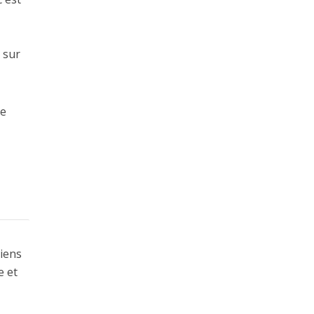
 sur
me
liens
e et