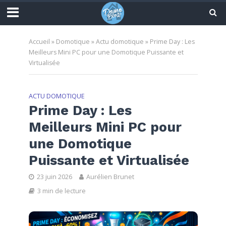
Accueil
»
Domotique
»
Actu domotique
»
Prime Day : Les
Meilleurs Mini PC pour une Domotique Puissante et
Virtualisée
ACTU DOMOTIQUE
Prime Day : Les
Meilleurs Mini PC pour
une Domotique
Puissante et Virtualisée
23 juin 2026
Aurélien Brunet
3 min de lecture