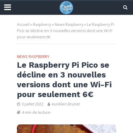
Accueil
»
Raspberry
»
News Raspberry
»
Le Raspberry Pi
Pico se décline en 3 nouvelles versions dont une Wi-Fi
pour seulement 6€
NEWS RASPBERRY
Le Raspberry Pi Pico se
décline en 3 nouvelles
versions dont une Wi-Fi
pour seulement 6€
3 juillet 2022
Aurélien Brunet
4 min de lecture