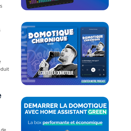
s
s
e
éduit
e
 de