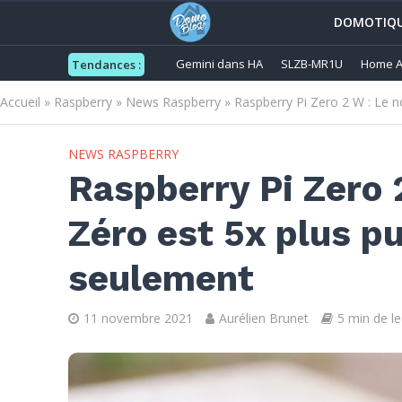
DOMOTIQ
Gemini dans HA
SLZB-MR1U
Home A
Tendances :
Accueil
»
Raspberry
»
News Raspberry
»
Raspberry Pi Zero 2 W : Le 
NEWS RASPBERRY
Raspberry Pi Zero 
Zéro est 5x plus p
seulement
11 novembre 2021
Aurélien Brunet
5 min de le