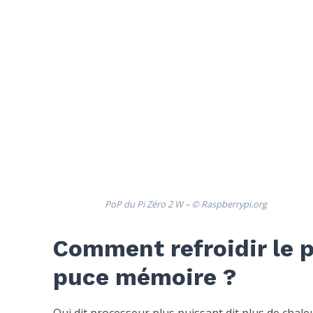
PoP du Pi Zéro 2 W – © Raspberrypi.org
Comment refroidir le 
puce mémoire ?