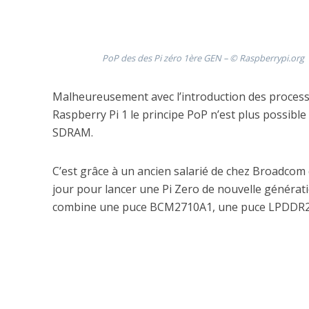
PoP des des Pi zéro 1ère GEN – © Raspberrypi.org
Malheureusement avec l’introduction des processe
Raspberry Pi 1 le principe PoP n’est plus possible
SDRAM.
C’est grâce à un ancien salarié de chez Broadcom q
jour pour lancer une Pi Zero de nouvelle génératio
combine une puce BCM2710A1, une puce LPDDR2 et