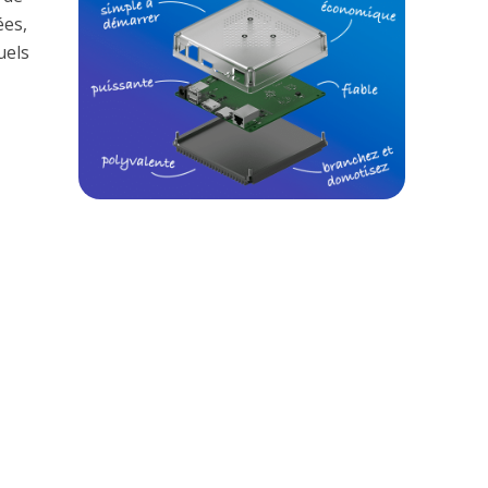
ées,
uels