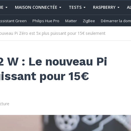
UE
MAISON CONNECTÉE
TESTS
RASPBERRY
A
ssistant Green
Philips Hue Pro
Matter
ZigBee
Démarrer la dom
nouveau Pi Zéro est 5x plus puissant pour 15€ seulement
2 W : Le nouveau Pi
uissant pour 15€
cture