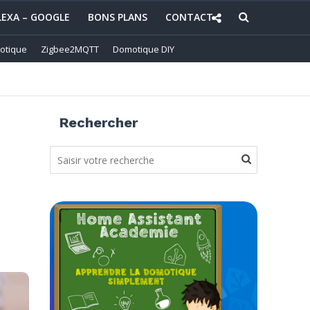
LEXA – GOOGLE
BONS PLANS
CONTACT
otique
Zigbee2MQTT
Domotique DIY
Rechercher