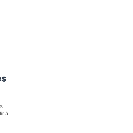
es
ec
ir à