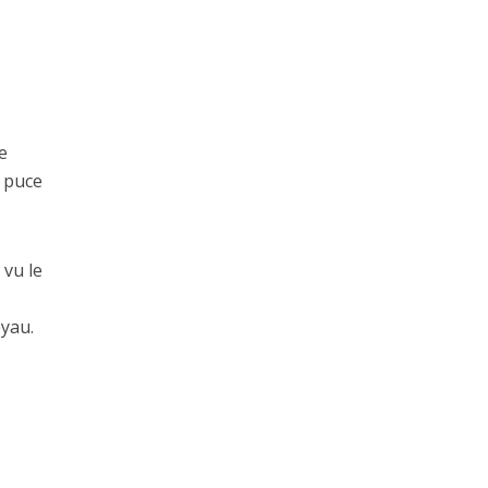
e
a puce
 vu le
yau.