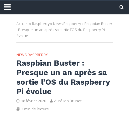
Accueil
»
Raspberry
»
News Raspberry
»
Raspbian Buster
: Presque un an après sa sortie l’OS du Raspberry Pi
évolue
NEWS RASPBERRY
Raspbian Buster :
Presque un an après sa
sortie l’OS du Raspberry
Pi évolue
18 février 2020
Aurélien Brunet
3 min de lecture