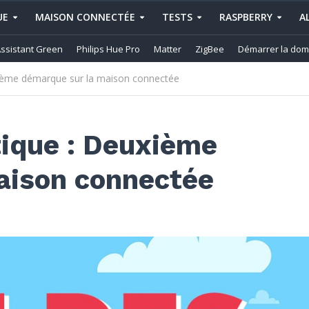
UE
MAISON CONNECTÉE
TESTS
RASPBERRY
A
ssistant Green
Philips Hue Pro
Matter
ZigBee
Démarrer la dom
ième démarque sur la maison connectée
ique : Deuxième
aison connectée