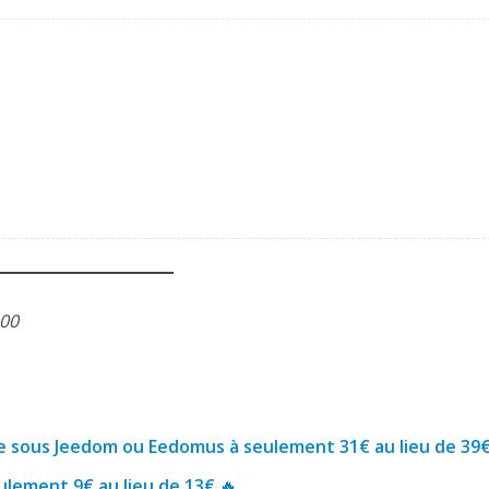
h00
ee sous Jeedom ou Eedomus à seulement 31€ au lieu de 39
ulement 9€ au lieu de 13€
🔥