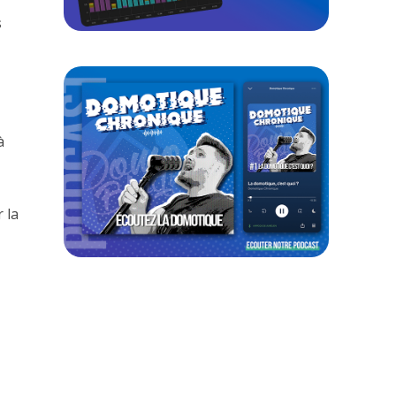
s
à
 la