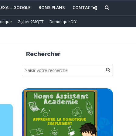
LEXA – GOOGLE
BONS PLANS
CONTACT
otique
Zigbee2MQTT
Domotique DIY
Rechercher