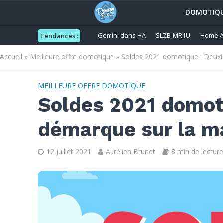
DOMOTIQ
Gemini dans HA
SLZB-MR1U
Home A
Tendances :
Accueil
»
Meilleure offre domotique
»
Soldes 2021 domotique : Deux
MEILLEURE OFFRE DOMOTIQUE
Soldes 2021 domot
démarque sur la m
12 juillet 2021
Aurélien Brunet
8 min de lecture