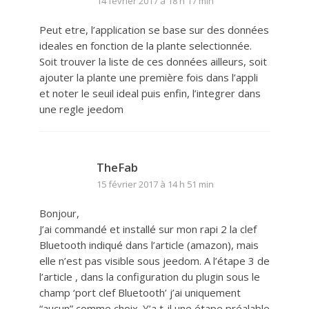
14 février 2017 à 18 h 17 min
Peut etre, l’application se base sur des données
ideales en fonction de la plante selectionnée.
Soit trouver la liste de ces données ailleurs, soit
ajouter la plante une première fois dans l’appli
et noter le seuil ideal puis enfin, l’integrer dans
une regle jeedom
TheFab
15 février 2017 à 14 h 51 min
Bonjour,
J’ai commandé et installé sur mon rapi 2 la clef
Bluetooth indiqué dans l’article (amazon), mais
elle n’est pas visible sous jeedom. A l’étape 3 de
l’article , dans la configuration du plugin sous le
champ ‘port clef Bluetooth’ j’ai uniquement
“aucun” comme choix. Y’a t-il une étape préalable