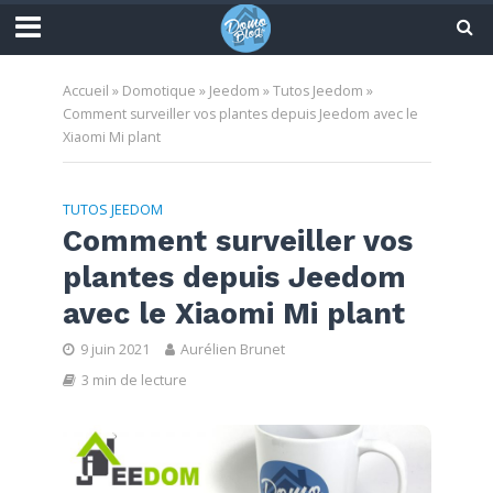
Accueil
»
Domotique
»
Jeedom
»
Tutos Jeedom
»
Comment surveiller vos plantes depuis Jeedom avec le
Xiaomi Mi plant
TUTOS JEEDOM
Comment surveiller vos
plantes depuis Jeedom
avec le Xiaomi Mi plant
9 juin 2021
Aurélien Brunet
3 min de lecture