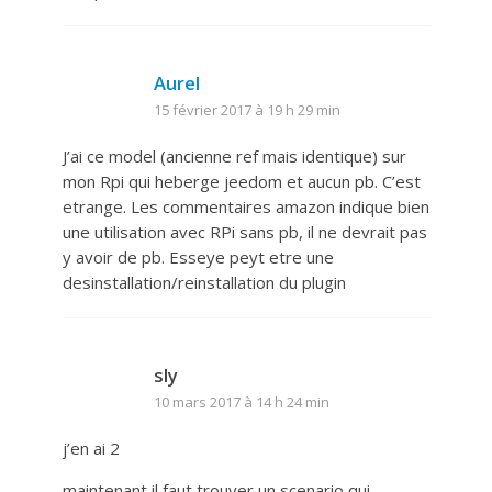
Aurel
15 février 2017 à 19 h 29 min
J’ai ce model (ancienne ref mais identique) sur
mon Rpi qui heberge jeedom et aucun pb. C’est
etrange. Les commentaires amazon indique bien
une utilisation avec RPi sans pb, il ne devrait pas
y avoir de pb. Esseye peyt etre une
desinstallation/reinstallation du plugin
sly
10 mars 2017 à 14 h 24 min
j’en ai 2
maintenant il faut trouver un scenario qui