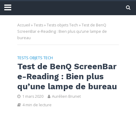
Accueil
»
Tests
»
Tests objets Tech
»
Test de BenQ
ScreenBar e-Reading : Bien plus qu’une lampe de
bureau
TESTS OBJETS TECH
Test de BenQ ScreenBar
e-Reading : Bien plus
qu’une lampe de bureau
1 mars 2020
Aurélien Brunet
4 min de lecture