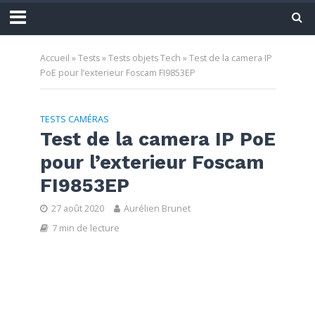
Accueil
»
Tests
»
Tests objets Tech
»
Test de la camera IP
PoE pour l’exterieur Foscam FI9853EP
TESTS CAMÉRAS
Test de la camera IP PoE
pour l’exterieur Foscam
FI9853EP
27 août 2020
Aurélien Brunet
7 min de lecture