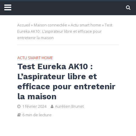
Accueil
»
Maison connectée
»
Actu smart home
»
Test
Eureka AK10 : L’aspirateur libre et efficace pour
entretenir la maison
ACTU SMART HOME
Test Eureka AK10 :
L’aspirateur libre et
efficace pour entretenir
la maison
1 février 2024
Aurélien Brunet
6 min de lecture