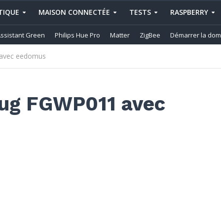
IQUE
MAISON CONNECTÉE
TESTS
RASPBERRY
ssistant Green
Philips Hue Pro
Matter
ZigBee
Démarrer la dom
 avec eedomus
Plug FGWP011 avec