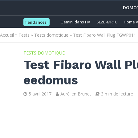
DOMOT
Gemini dans HA
SLZB-MR1U
Home A
Tendances :
Accueil
»
Tests
»
Tests domotique
»
Test Fibaro Wall Plug FGWP011
TESTS DOMOTIQUE
Test Fibaro Wall 
eedomus
5 avril 2017
Aurélien Brunet
3 min de lecture