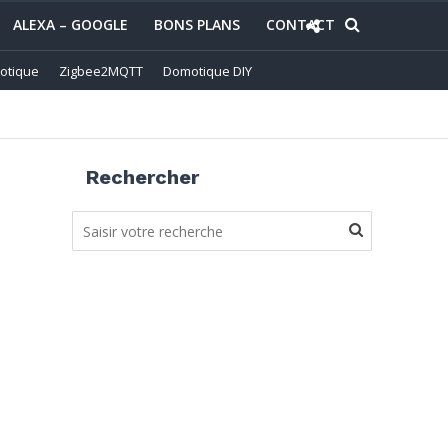
ALEXA – GOOGLE
BONS PLANS
CONTACT
otique
Zigbee2MQTT
Domotique DIY
Rechercher