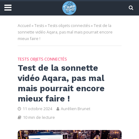
Accueil
»
Tests
»
Tests objets connectés
»
Test de la
sonnette vidéo Aqara, pas mal mais pourrait encore
mieux faire !
TESTS OBJETS CONNECTÉS
Test de la sonnette
vidéo Aqara, pas mal
mais pourrait encore
mieux faire !
11 octobre 2024
Aurélien Brunet
10 min de lecture