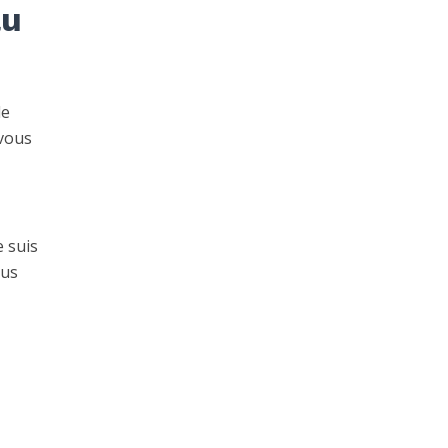
au
le
vous
e suis
ous