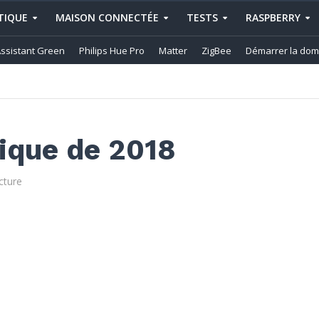
IQUE
MAISON CONNECTÉE
TESTS
RASPBERRY
ssistant Green
Philips Hue Pro
Matter
ZigBee
Démarrer la dom
ique de 2018
cture