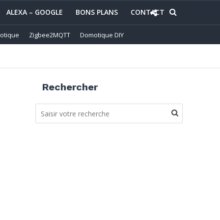
ALEXA – GOOGLE
BONS PLANS
CONTACT
otique
Zigbee2MQTT
Domotique DIY
Rechercher