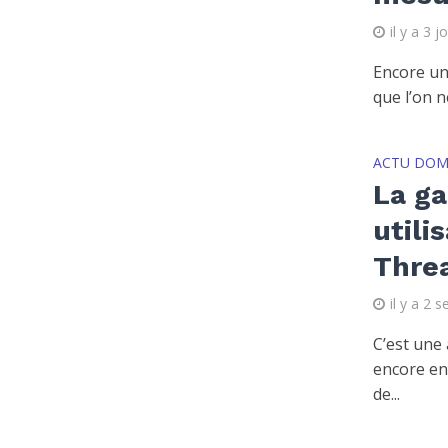
il y a 3 j
Encore une
que l’on n
ACTU DOM
La g
utili
Thre
il y a 2 
C’est une 
encore en
de...