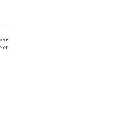
liens
e et