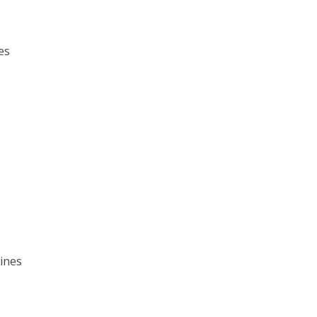
es
ines