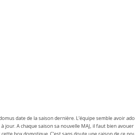
omus date de la saison dernière. L’équipe semble avoir ad
à jour. A chaque saison sa nouvelle MAJ, il faut bien avouer
r cette box domotique. C’est sans doute une raison de ce no