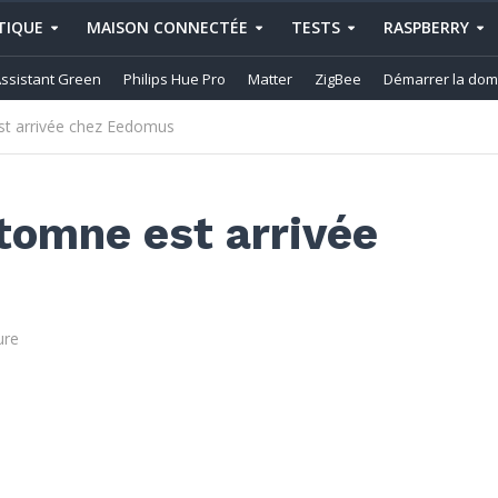
IQUE
MAISON CONNECTÉE
TESTS
RASPBERRY
ssistant Green
Philips Hue Pro
Matter
ZigBee
Démarrer la dom
st arrivée chez Eedomus
utomne est arrivée
ure