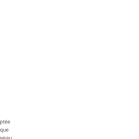
optée
 que
uveau