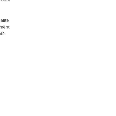
alité
vement
té.