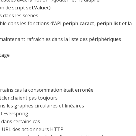
on de script
setValue()
s
dans les scènes
ble dans les fonctions d’API
periph.caract, periph.list
et la
aintenant rafraichies dans la liste des périphériques
ntage
rtains cas la consommation était erronée.
déclenchaient pas toujours.
s les graphes circulaires et linéaires
0 Everspring
 dans certains cas
es URL des actionneurs HTTP