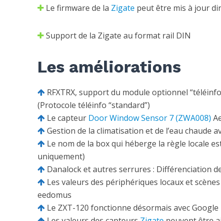
Le firmware de la
Zigate
peut être mis à jour d
Support de la Zigate au format rail DIN
Les améliorations
RFXTRX, support du module optionnel “téléinfo
(Protocole téléinfo “standard”)
Le capteur
Door Window Sensor 7 (ZWA008)
Ae
Gestion de la climatisation et de l’eau chaude 
Le nom de la box qui héberge la règle locale est
uniquement)
Danalock
et autres serrures : Différenciation
Les valeurs des périphériques locaux et scènes
eedomus
Le ZXT-120 fonctionne désormais avec Googl
Les valeurs des capteurs
Zigate
peuvent être aj