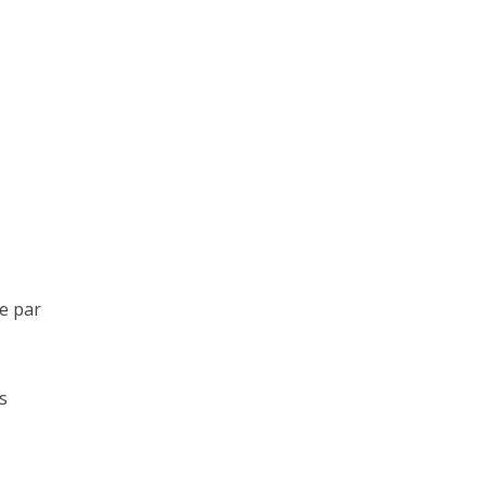
se par
s