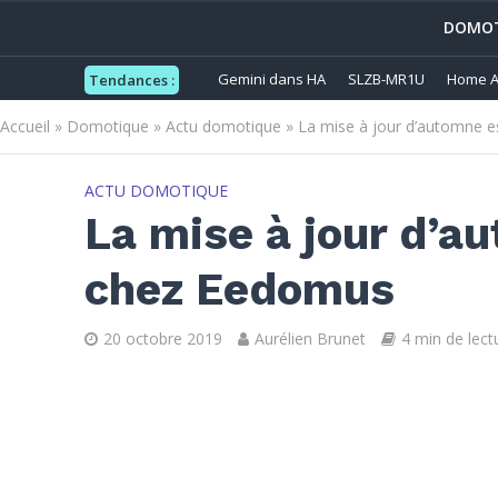
DOMOT
Gemini dans HA
SLZB-MR1U
Home A
Tendances :
Accueil
»
Domotique
»
Actu domotique
»
La mise à jour d’automne e
ACTU DOMOTIQUE
La mise à jour d’a
chez Eedomus
20 octobre 2019
Aurélien Brunet
4 min de lect