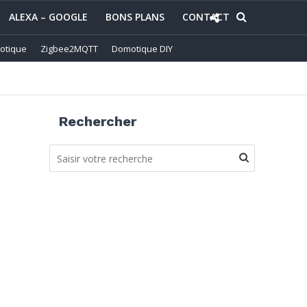
ALEXA – GOOGLE
BONS PLANS
CONTACT
otique
Zigbee2MQTT
Domotique DIY
Rechercher